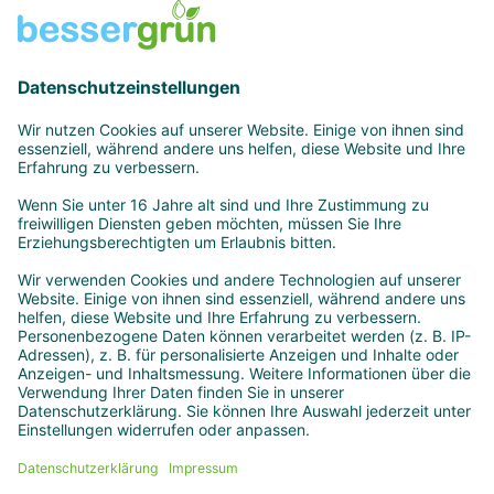
E-Mail schreiben!
PRODUKTE
UNTERNEHMEN
FOLGEN SIE
UNS
Versicherungen
Über uns
& Finanzen
Unser Konzept
Energie
Unser Podcast
Reisen
Blog
Presse